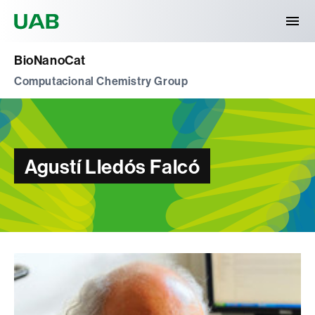
Universitat Autònoma de Barcelona
BioNanoCat
Computacional Chemistry Group
Agustí Lledós Falcó