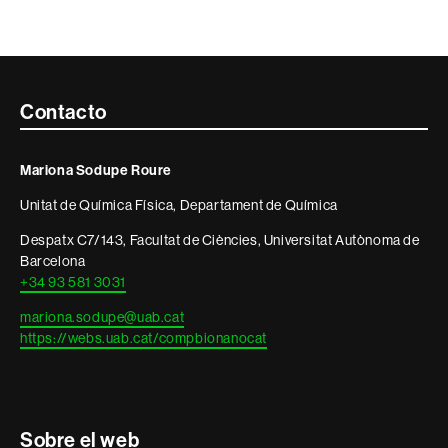
Contacte
Contacto
i
Mariona Sodupe Roure
informació
Unitat de Química Física, Departament de Química
legal
Despatx C7/143, Facultat de Ciències, Universitat Autònoma de
Barcelona
+34 93 581 3031
mariona.sodupe@uab.cat
https://webs.uab.cat/compbionanocat
Sobre el web