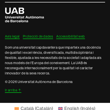
Universitat
Autònoma
de
Barcelona
Avís legal
Protecció de dades
Accessibilitat web
Som una universitat capdavantera que imparteix una docència
de qualitat i excel·lència, diversificada, multidisciplinària i
flexible, ajustada a les necessitats de la societat i adaptada als
nous models de l'Europa del coneixement. La UAB és
reconeguda internacionalment per la qualitat i el caràcter
innovador de la seva recerca.
© 2026 Universitat Autònoma de Barcelona
Ir arriba
↑
Català
(
Catalán
)
English
(
Inglés
)