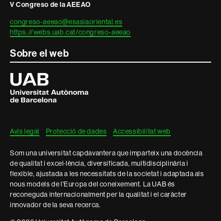
V Congreso de la AEEAO
congreso-aeeao@esasiaoriental.es
https://webs.uab.cat/congreso-aeeao
Sobre el web
Universitat
Autònoma
de
Barcelona
Avís legal
Protecció de dades
Accessibilitat web
Som una universitat capdavantera que imparteix una docència
de qualitat i excel·lència, diversificada, multidisciplinària i
flexible, ajustada a les necessitats de la societat i adaptada als
nous models de l'Europa del coneixement. La UAB és
reconeguda internacionalment per la qualitat i el caràcter
innovador de la seva recerca.