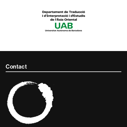
Contacte
Contact
i
informació
legal