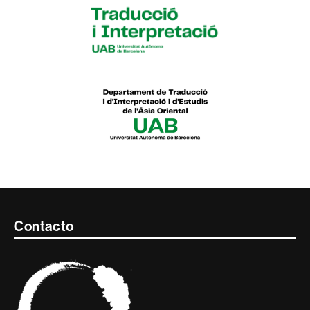
Contacte
Contacto
i
informació
legal