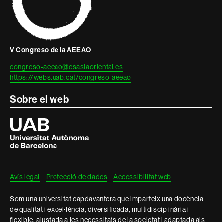
V Congreso de la AEEAO
congreso-aeeao@esasiaoriental.es
https://webs.uab.cat/congreso-aeeao
Sobre el web
Universitat
Autònoma
de
Barcelona
Avís legal
Protecció de dades
Accessibilitat web
Som una universitat capdavantera que imparteix una docència
de qualitat i excel·lència, diversificada, multidisciplinària i
flexible, ajustada a les necessitats de la societat i adaptada als