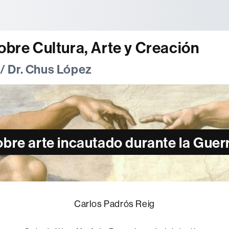
tònoma de Barcelona
obre Cultura, Arte y Creación
 / Dr. Chus López
bre arte incautado durante la Guerr
Carlos Padrós Reig