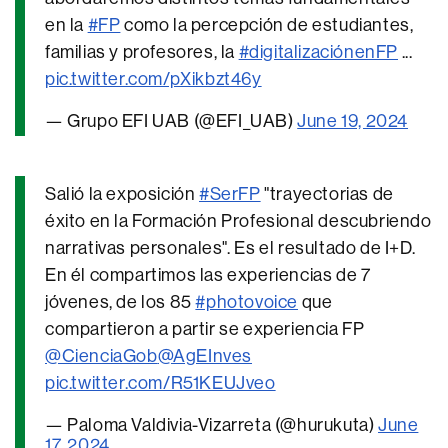
en la
#FP
como la percepción de estudiantes,
familias y profesores, la
#digitalizaciónenFP
...
pic.twitter.com/pXikbzt46y
— Grupo EFI UAB (@EFI_UAB)
June 19, 2024
Salió la exposición
#SerFP
"trayectorias de
éxito en la Formación Profesional descubriendo
narrativas personales". Es el resultado de I+D.
En él compartimos las experiencias de 7
jóvenes, de los 85
#photovoice
que
compartieron a partir se experiencia FP
@CienciaGob
@AgEInves
pic.twitter.com/R51KEUJveo
— Paloma Valdivia-Vizarreta (@hurukuta)
June
17, 2024