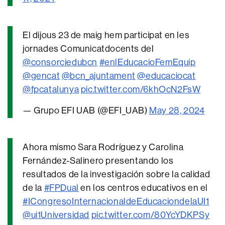
El dijous 23 de maig hem participat en les
jornades Comunicatdocents del
@consorciedubcn
#enlEducacioFemEquip
@gencat
@bcn_ajuntament
@educaciocat
@fpcatalunya
pic.twitter.com/6khOcN2FsW
— Grupo EFI UAB (@EFI_UAB)
May 28, 2024
Ahora mismo Sara Rodríguez y Carolina
Fernández-Salinero presentando los
resultados de la investigación sobre la calidad
de la
#FPDual
en los centros educativos en el
#ICongresoInternacionaldeEducaciondelaUI1
@ui1Universidad
pic.twitter.com/80YcYDKPSy