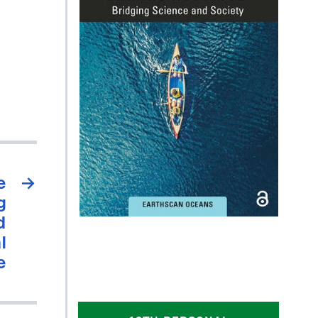
e
→
g
d
l
e