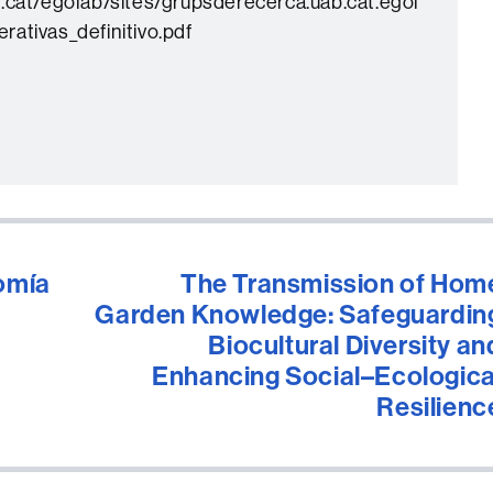
.cat/egolab/sites/grupsderecerca.uab.cat.egol
ativas_definitivo.pdf
omía
The Transmission of Hom
Garden Knowledge: Safeguardin
Biocultural Diversity an
Enhancing Social–Ecologica
Resilienc