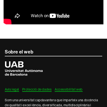
Contacte
Sobre el web
i
Universitat
Autònoma
informació
de
Barcelona
legal
Avís legal
Protecció de dades
Accessibilitat web
Som una universitat capdavantera que imparteix una docència
de qualitat i excel·lència, diversificada, multidisciplinària i