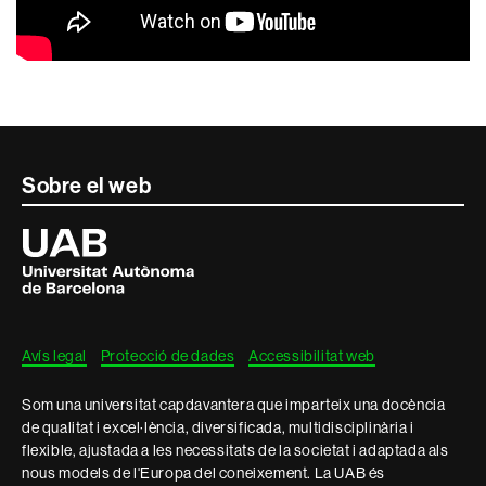
Contacte
Sobre el web
i
Universitat
Autònoma
informació
de
Barcelona
legal
Avís legal
Protecció de dades
Accessibilitat web
Som una universitat capdavantera que imparteix una docència
de qualitat i excel·lència, diversificada, multidisciplinària i
flexible, ajustada a les necessitats de la societat i adaptada als
nous models de l'Europa del coneixement. La UAB és