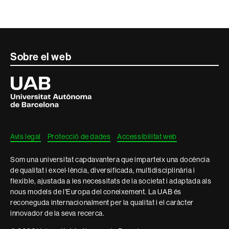
Contacte
Sobre el web
i
Universitat
Autònoma
informació
de
Barcelona
legal
Avís legal
Protecció de dades
Accessibilitat web
Som una universitat capdavantera que imparteix una docència
de qualitat i excel·lència, diversificada, multidisciplinària i
flexible, ajustada a les necessitats de la societat i adaptada als
nous models de l'Europa del coneixement. La UAB és
reconeguda internacionalment per la qualitat i el caràcter
innovador de la seva recerca.