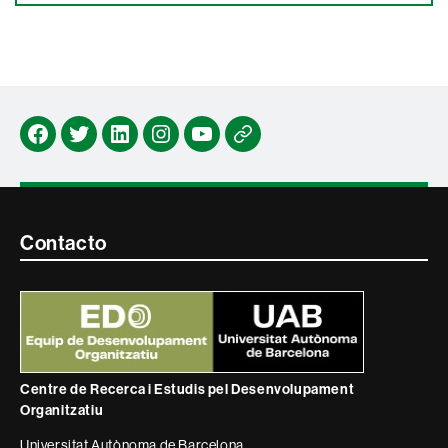
Facebook
Twitter
Lindedin
Instagram
Youtube
Newsletter
Contacte
Contacto
i
informació
legal
Centre de Recerca i Estudis pel Desenvolupament
Organitzatiu
Universitat Autònoma de Barcelona