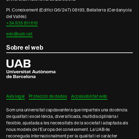
Pl. Coneixement (Edifici G6/247) 08193, Bellaterra (Cerdanyola
del Vallés)
+34 935 811 619
edo@uab.cat
Sobre el web
Universitat
Autònoma
de
Barcelona
Avís legal
Protecció de dades
Accessibilitat web
Som una universitat capdavantera que imparteix una docència
de qualitat i excel·lència, diversificada, multidisciplinària i
flexible, ajustada a les necessitats de la societat i adaptada als
nous models de l'Europa del coneixement. La UAB és
reconeguda internacionalment per la qualitat i el caràcter