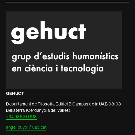
i
informació
legal
GEHUCT
Departament de Filosofia Edifici B Campus de la UAB 08193
Bellaterra (Cerdanyola del Vallès)
+34 935 811 618
angel.puyol@uab.cat