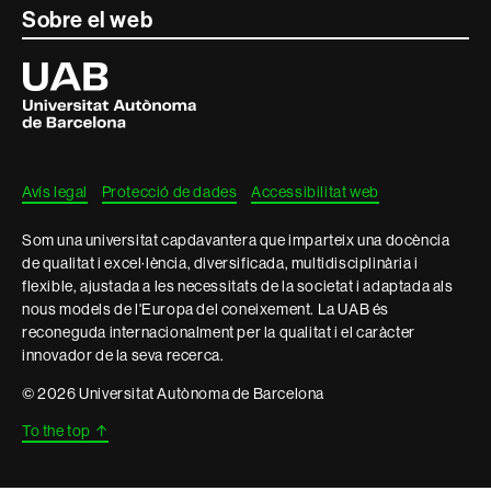
Sobre el web
Universitat
Autònoma
de
Barcelona
Avís legal
Protecció de dades
Accessibilitat web
Som una universitat capdavantera que imparteix una docència
de qualitat i excel·lència, diversificada, multidisciplinària i
flexible, ajustada a les necessitats de la societat i adaptada als
nous models de l'Europa del coneixement. La UAB és
reconeguda internacionalment per la qualitat i el caràcter
innovador de la seva recerca.
© 2026 Universitat Autònoma de Barcelona
To the top
↑