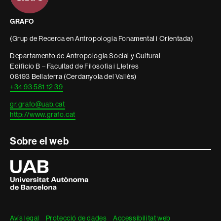
legal
GRAFO
(Grup de Recerca en Antropologia Fonamental i Orientada)
Departamento de Antropología Social y Cultural
Edificio B – Facultad de Filosofia i Lletres
08193 Bellaterra (Cerdanyola del Vallès)
+34 93 581 12 39
gr.grafo@uab.cat
http://www.grafo.cat
Sobre el web
Universitat
Autònoma
de
Barcelona
Avís legal
Protecció de dades
Accessibilitat web