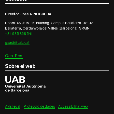
Contacte
i
Director: Jose A. NOGUERA
informació
Room B3/-105. "B" building. Campus Bellaterra. 08193
legal
Bellaterra, Cerdanyola del Vallès (Barcelona). SPAIN
+34 935 868 541
gsadi@uab.cat
Geo. Pos.
Sobre el web
Universitat
Autònoma
de
Barcelona
Avís legal
Protecció de dades
Accessibilitat web