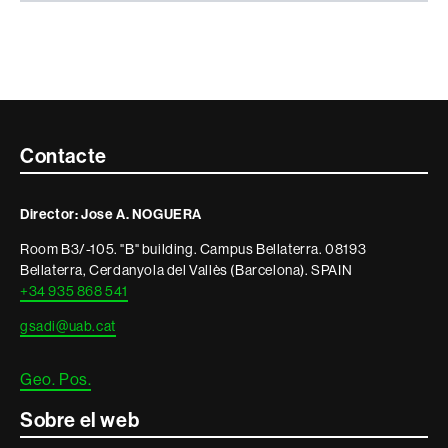
Contacte
Contacte
i
Director: Jose A. NOGUERA
informació
Room B3/-105. "B" building. Campus Bellaterra. 08193
legal
Bellaterra, Cerdanyola del Vallès (Barcelona). SPAIN
+34 935 868 541
gsadi@uab.cat
Geo. Pos.
Sobre el web