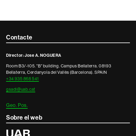
Contacte
Contacte
i
Director: Jose A. NOGUERA
informació
Room B3/-105. "B" building. Campus Bellaterra. 08193
legal
Bellaterra, Cerdanyola del Vallès (Barcelona). SPAIN
+34 935 868 541
gsadi@uab.cat
Geo. Pos.
Sobre el web
Universitat
Autònoma