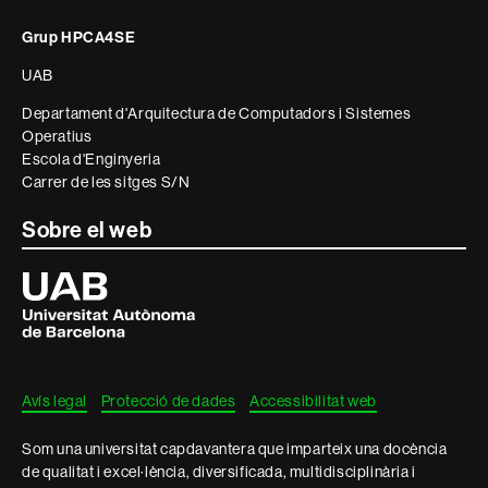
i
Grup HPCA4SE
informació
UAB
legal
Departament d'Arquitectura de Computadors i Sistemes
Operatius
Escola d'Enginyeria
Carrer de les sitges S/N
Sobre el web
Universitat
Autònoma
de
Barcelona
Avís legal
Protecció de dades
Accessibilitat web
Som una universitat capdavantera que imparteix una docència
de qualitat i excel·lència, diversificada, multidisciplinària i