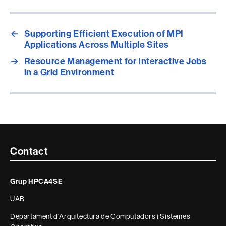
←
Supporting Efficient Execution of MPI
Applications Across Multiple Sites
→
Resource Management for Interactive Jobs
in a Grid Environment
Contacte
Contact
i
Grup HPCA4SE
informació
UAB
legal
Departament d'Arquitectura de Computadors i Sistemes