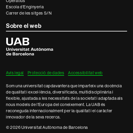
Operatius
Escola d'Enginyeria
Carrer de les sitges S/N
Sobre el web
Universitat
Autònoma
de
Barcelona
Avís legal
Protecció de dades
Accessibilitat web
Som una universitat capdavantera que imparteix una docència
de qualitat i excel·lència, diversificada, multidisciplinària i
flexible, ajustada a les necessitats de la societat i adaptada als
nous models de l'Europa del coneixement. La UAB és
reconeguda internacionalment per la qualitat i el caràcter
innovador de la seva recerca.
© 2026 Universitat Autònoma de Barcelona