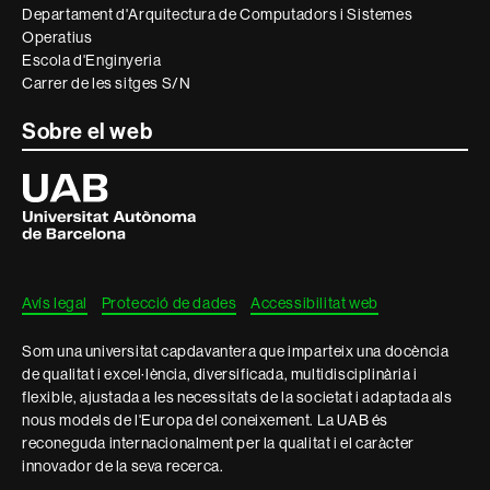
Departament d'Arquitectura de Computadors i Sistemes
Operatius
Escola d'Enginyeria
Carrer de les sitges S/N
Sobre el web
Universitat
Autònoma
de
Barcelona
Avís legal
Protecció de dades
Accessibilitat web
Som una universitat capdavantera que imparteix una docència
de qualitat i excel·lència, diversificada, multidisciplinària i
flexible, ajustada a les necessitats de la societat i adaptada als
nous models de l'Europa del coneixement. La UAB és
reconeguda internacionalment per la qualitat i el caràcter
innovador de la seva recerca.