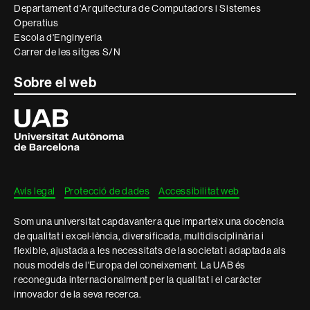
Departament d'Arquitectura de Computadors i Sistemes
Operatius
Escola d'Enginyeria
Carrer de les sitges S/N
Sobre el web
Universitat
Autònoma
de
Barcelona
Avís legal
Protecció de dades
Accessibilitat web
Som una universitat capdavantera que imparteix una docència
de qualitat i excel·lència, diversificada, multidisciplinària i
flexible, ajustada a les necessitats de la societat i adaptada als
nous models de l'Europa del coneixement. La UAB és
reconeguda internacionalment per la qualitat i el caràcter
innovador de la seva recerca.