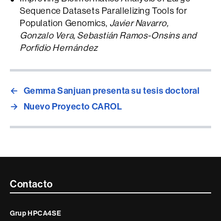
Sequence Datasets Parallelizing Tools for
Population Genomics,
Javier Navarro,
Gonzalo Vera, Sebastián Ramos-Onsins and
Porfidio Hernández
←
Gemma Sanjuan presenta su tesis doctoral
→
Nuevo Proyecto CAROL
Contacte
Contacto
i
Grup HPCA4SE
informació