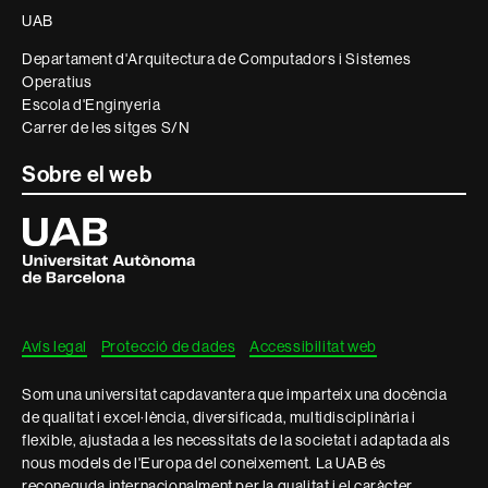
UAB
legal
Departament d'Arquitectura de Computadors i Sistemes
Operatius
Escola d'Enginyeria
Carrer de les sitges S/N
Sobre el web
Universitat
Autònoma
de
Barcelona
Avís legal
Protecció de dades
Accessibilitat web
Som una universitat capdavantera que imparteix una docència
de qualitat i excel·lència, diversificada, multidisciplinària i
flexible, ajustada a les necessitats de la societat i adaptada als
nous models de l'Europa del coneixement. La UAB és
reconeguda internacionalment per la qualitat i el caràcter