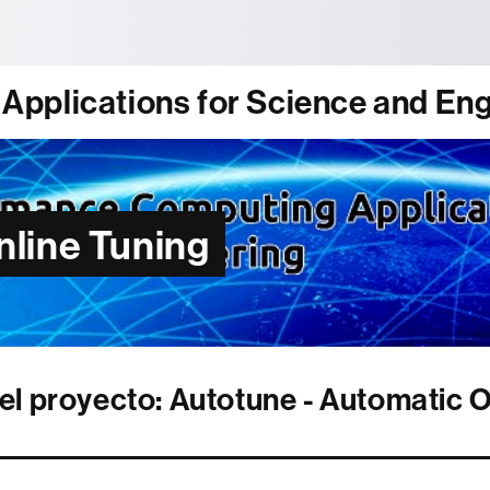
tònoma de Barcelona
pplications for Science and Eng
nline Tuning
l proyecto: Autotune - Automatic O