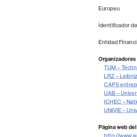
Europeu
Identificador
Entidad Financ
Organizadores
TUM – Techn
LRZ – Leibni
CAPS entrep
UAB – Univer
ICHEC – Natio
UNIVIE – Uni
Página web del
http://www.a