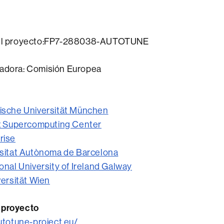
 del proyecto:FP7-288038-AUTOTUNE
iadora: Comisión Europea
ische Universität München
z Supercomputing Center
rise
sitat Autònoma de Barcelona
nal University of Ireland Galway
versität Wien
 proyecto
utotune-project.eu/