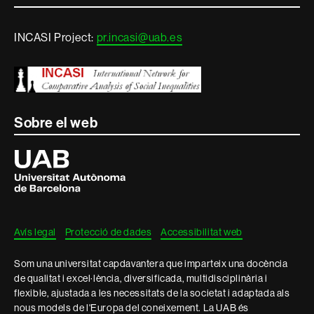
i
INCASI Project:
pr.incasi@uab.es
informació
legal
Sobre el web
Universitat
Autònoma
de
Barcelona
Avís legal
Protecció de dades
Accessibilitat web
Som una universitat capdavantera que imparteix una docència
de qualitat i excel·lència, diversificada, multidisciplinària i
flexible, ajustada a les necessitats de la societat i adaptada als
nous models de l'Europa del coneixement. La UAB és