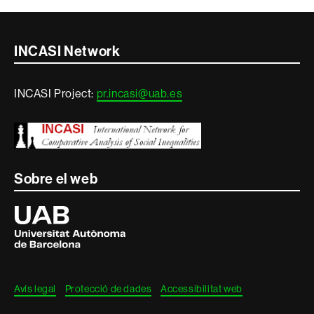
Contacte
INCASI Network
i
INCASI Project:
pr.incasi@uab.es
informació
legal
Sobre el web
Universitat
Autònoma
de
Barcelona
Avís legal
Protecció de dades
Accessibilitat web