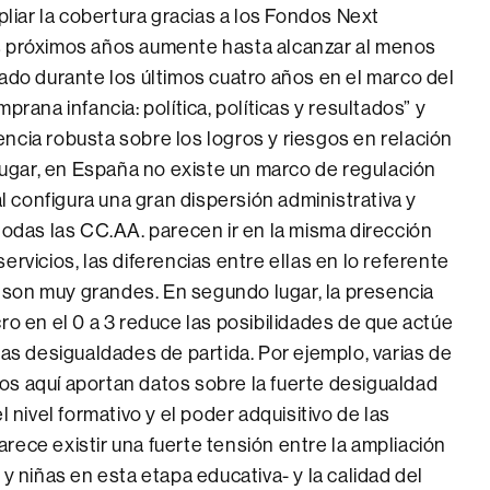
iar la cobertura gracias a los Fondos Next
s próximos años aumente hasta alcanzar al menos
zado durante los últimos cuatro años en el marco del
prana infancia: política, políticas y resultados” y
ncia robusta sobre los logros y riesgos en relación
 lugar, en España no existe un marco de regulación
al configura una gran dispersión administrativa y
todas las CC.AA. parecen ir en la misma dirección
ervicios, las diferencias entre ellas en lo referente
ón son muy grandes. En segundo lugar, la presencia
ro en el 0 a 3 reduce las posibilidades de que actúe
las desigualdades de partida. Por ejemplo, varias de
s aquí aportan datos sobre la fuerte desigualdad
l nivel formativo y el poder adquisitivo de las
 parece existir una fuerte tensión entre la ampliación
 y niñas en esta etapa educativa- y la calidad del