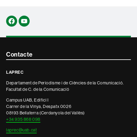
Facebook
YouTube
Contacte
Contacte
i
LAPREC
informació
Departament de Periodisme i de Ciències de la Comunicació.
legal
Facultat de C. de la Comunicacíó
Campus UAB, Edifici I
Carrer de la Vinya, Despatx 0026
08193 Bellaterra (Cerdanyola del Vallès)
+34 935 868 098
laprec@uab.cat