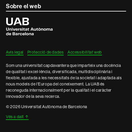
Sobre el web
Universitat
Autònoma
de
Barcelona
Avís legal
Protecció de dades
Accessibilitat web
Som una universitat capdavantera que imparteix una docència
de qualitat i excel·lència, diversificada, multidisciplinària i
flexible, ajustada a les necessitats de la societat i adaptada als
nous models de l'Europa del coneixement. La UAB és
reconeguda internacionalment per la qualitat i el caràcter
innovador de la seva recerca.
© 2026 Universitat Autònoma de Barcelona
Vés a dalt
↑