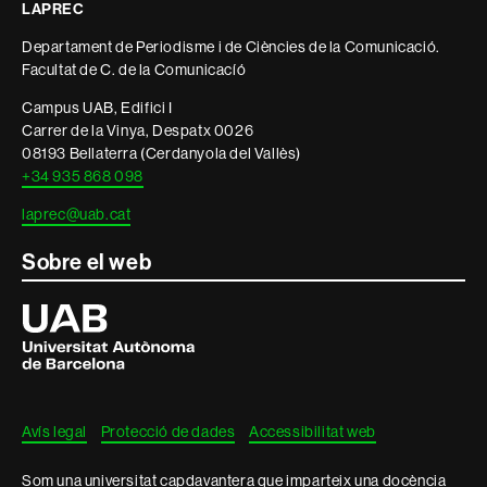
LAPREC
informació
Departament de Periodisme i de Ciències de la Comunicació.
legal
Facultat de C. de la Comunicacíó
Campus UAB, Edifici I
Carrer de la Vinya, Despatx 0026
08193 Bellaterra (Cerdanyola del Vallès)
+34 935 868 098
laprec@uab.cat
Sobre el web
Universitat
Autònoma
de
Barcelona
Avís legal
Protecció de dades
Accessibilitat web
Som una universitat capdavantera que imparteix una docència