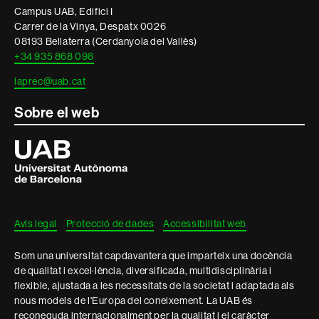
Campus UAB, Edifici I
Carrer de la Vinya, Despatx 0026
08193 Bellaterra (Cerdanyola del Vallès)
+34 935 868 098
laprec@uab.cat
Sobre el web
Universitat
Autònoma
de
Barcelona
Avís legal
Protecció de dades
Accessibilitat web
Som una universitat capdavantera que imparteix una docència
de qualitat i excel·lència, diversificada, multidisciplinària i
flexible, ajustada a les necessitats de la societat i adaptada als
nous models de l'Europa del coneixement. La UAB és
reconeguda internacionalment per la qualitat i el caràcter