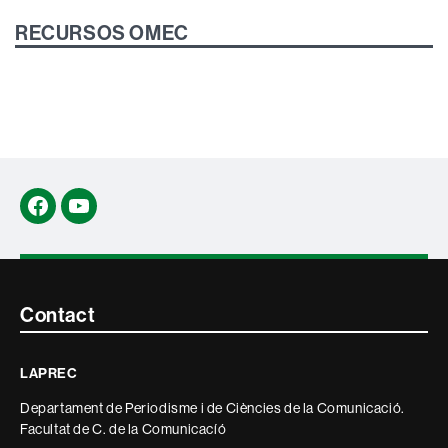
RECURSOS OMEC
Facebook
YouTube
Contacte
Contact
i
LAPREC
informació
Departament de Periodisme i de Ciències de la Comunicació.
legal
Facultat de C. de la Comunicacíó