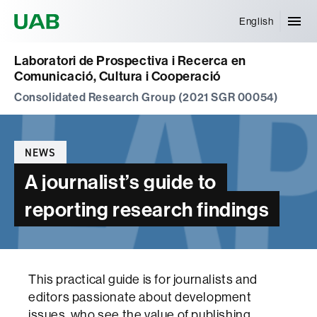
Universitat Autònoma de Barcelona
English
Laboratori de Prospectiva i Recerca en
Comunicació, Cultura i Cooperació
Consolidated Research Group (2021 SGR 00054)
Categories
NEWS
A journalist’s guide to
reporting research findings
This practical guide is for journalists and
editors passionate about development
issues, who see the value of publishing