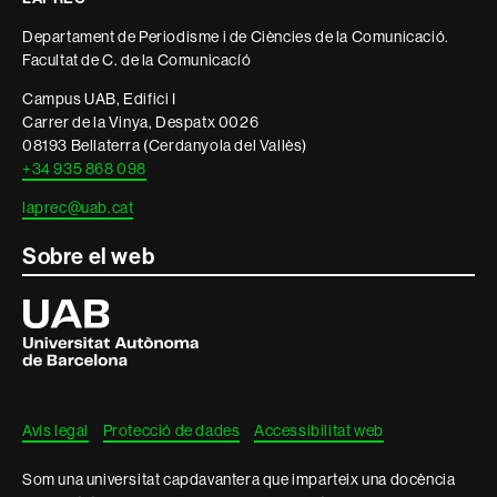
informació
Departament de Periodisme i de Ciències de la Comunicació.
legal
Facultat de C. de la Comunicacíó
Campus UAB, Edifici I
Carrer de la Vinya, Despatx 0026
08193 Bellaterra (Cerdanyola del Vallès)
+34 935 868 098
laprec@uab.cat
Sobre el web
Universitat
Autònoma
de
Barcelona
Avís legal
Protecció de dades
Accessibilitat web
Som una universitat capdavantera que imparteix una docència