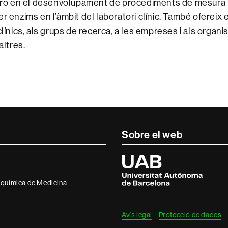
itro en el desenvolupament de procediments de mesura i
r enzims en l’àmbit del laboratori clínic. També ofereix 
clínics, als grups de recerca, a les empreses i als organi
altres.
Sobre el web
Universitat
Autònoma
de
Barcelona
oquímica de Medicina
Avís legal
Protecció de dades