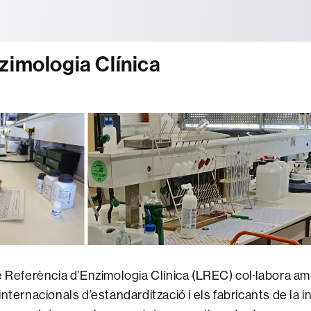
tònoma de Barcelona
zimologia Clínica
e Referència d’Enzimologia Clínica (LREC) col·labora am
nternacionals d’estandardització i els fabricants de la i