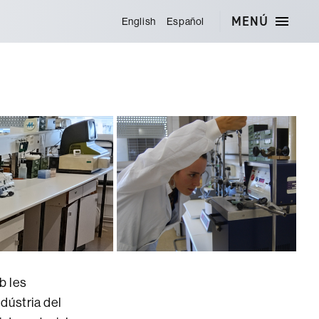
MENÚ
English
Español
b les
ndústria del