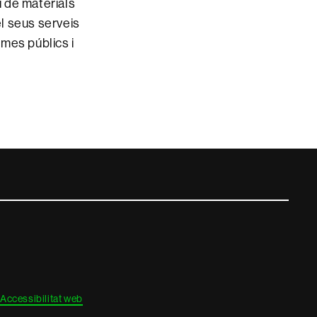
 de materials
el seus serveis
smes públics i
Accessibilitat web