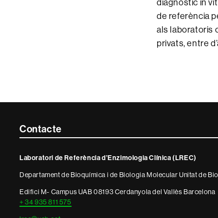
diagnòstic in v
de referència pe
als laboratoris 
privats, entre d’
Contacte
Contacte
i
Laboratori de Referència d’Enzimologia Clínica (LREC)
informació
Departament de Bioquímica i de Biologia Molecular Unitat de Bi
legal
Edifici M- Campus UAB 08193 Cerdanyola del Vallès Barcelona
+ 34 935 811 575