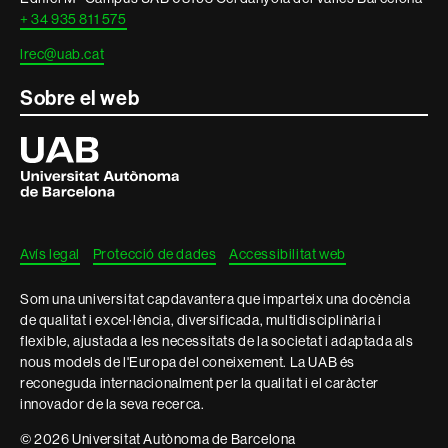
+ 34 935 811 575
lrec@uab.cat
Sobre el web
Universitat
Autònoma
de
Barcelona
Avís legal
Protecció de dades
Accessibilitat web
Som una universitat capdavantera que imparteix una docència
de qualitat i excel·lència, diversificada, multidisciplinària i
flexible, ajustada a les necessitats de la societat i adaptada als
nous models de l'Europa del coneixement. La UAB és
reconeguda internacionalment per la qualitat i el caràcter
innovador de la seva recerca.
© 2026 Universitat Autònoma de Barcelona