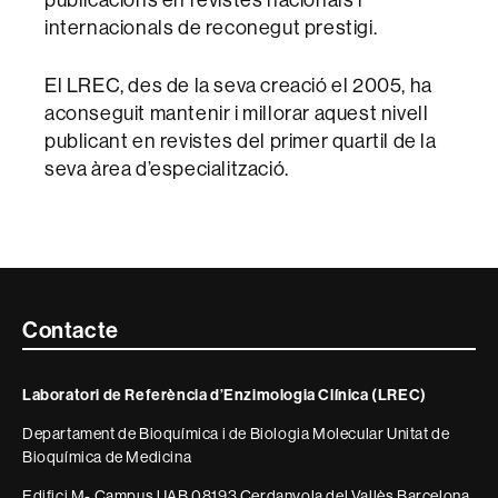
internacionals de reconegut prestigi.
El LREC, des de la seva creació el 2005, ha
aconseguit mantenir i millorar aquest nivell
publicant en revistes del primer quartil de la
seva àrea d’especialització.
Contacte
Contacte
i
Laboratori de Referència d’Enzimologia Clínica (LREC)
informació
Departament de Bioquímica i de Biologia Molecular Unitat de
legal
Bioquímica de Medicina
Edifici M- Campus UAB 08193 Cerdanyola del Vallès Barcelona