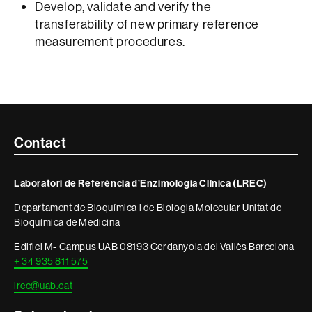
Develop, validate and verify the
transferability of new primary reference
measurement procedures.
Contacte
Contact
i
Laboratori de Referència d’Enzimologia Clínica (LREC)
informació
Departament de Bioquímica i de Biologia Molecular Unitat de
legal
Bioquímica de Medicina
Edifici M- Campus UAB 08193 Cerdanyola del Vallès Barcelona
+ 34 935 811 575
lrec@uab.cat