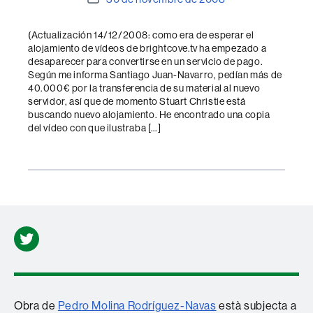
de
l'entrada
(Actualización 14/12/2008: como era de esperar el
alojamiento de vídeos de brightcove.tv ha empezado a
desaparecer para convertirse en un servicio de pago.
Según me informa Santiago Juan-Navarro, pedían más de
40.000€ por la transferencia de su material al nuevo
servidor, así que de momento Stuart Christie está
buscando nuevo alojamiento. He encontrado una copia
del vídeo con que ilustraba […]
Twitter
Obra de
Pedro Molina Rodríguez-Navas
està subjecta a