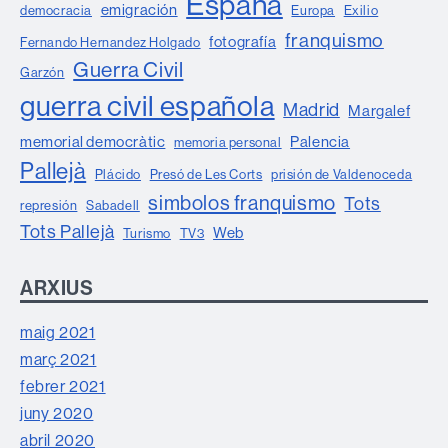
España
emigración
democracia
Europa
Exilio
franquismo
fotografía
Fernando Hernandez Holgado
Guerra Civil
Garzón
guerra civil española
Madrid
Margalef
memorial democràtic
Palencia
memoria personal
Pallejà
Plácido
Presó de Les Corts
prisión de Valdenoceda
simbolos franquismo
Tots
represión
Sabadell
Tots Pallejà
Web
Turismo
TV3
ARXIUS
maig 2021
març 2021
febrer 2021
juny 2020
abril 2020