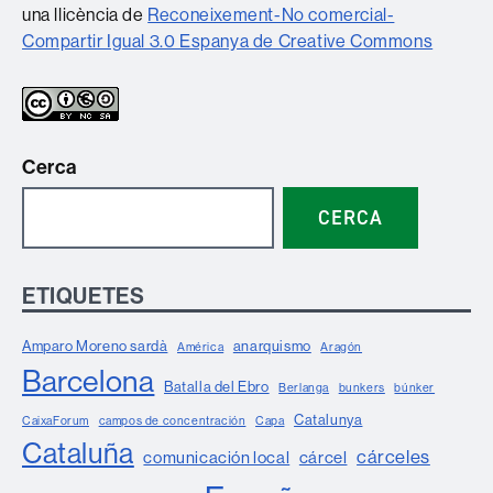
una llicència de
Reconeixement-No comercial-
Compartir Igual 3.0 Espanya de Creative Commons
Cerca
CERCA
ETIQUETES
Amparo Moreno sardà
anarquismo
América
Aragón
Barcelona
Batalla del Ebro
Berlanga
bunkers
búnker
Catalunya
CaixaForum
campos de concentración
Capa
Cataluña
cárceles
comunicación local
cárcel