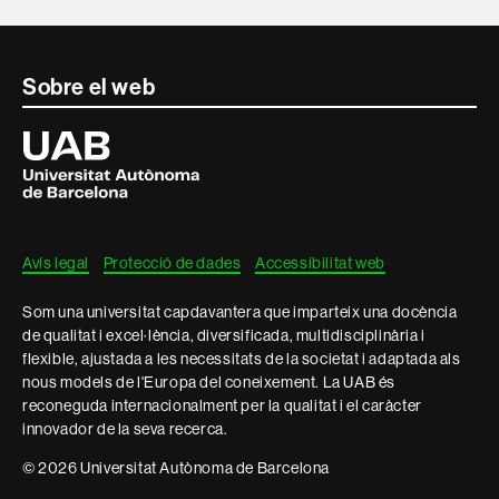
Contacte
Sobre el web
i
Universitat
Autònoma
informació
de
Barcelona
legal
Avís legal
Protecció de dades
Accessibilitat web
Som una universitat capdavantera que imparteix una docència
de qualitat i excel·lència, diversificada, multidisciplinària i
flexible, ajustada a les necessitats de la societat i adaptada als
nous models de l'Europa del coneixement. La UAB és
reconeguda internacionalment per la qualitat i el caràcter
innovador de la seva recerca.
© 2026 Universitat Autònoma de Barcelona