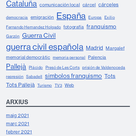
Cataluña
cárceles
comunicación local
cárcel
España
emigración
democracia
Europa
Exilio
franquismo
fotografía
Fernando Hernandez Holgado
Guerra Civil
Garzón
guerra civil española
Madrid
Margalef
memorial democràtic
Palencia
memoria personal
Pallejà
Plácido
Presó de Les Corts
prisión de Valdenoceda
simbolos franquismo
Tots
represión
Sabadell
Tots Pallejà
Web
Turismo
TV3
ARXIUS
maig 2021
març 2021
febrer 2021