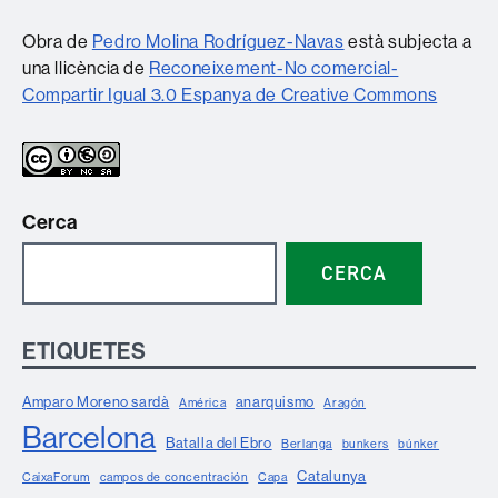
Obra de
Pedro Molina Rodríguez-Navas
està subjecta a
una llicència de
Reconeixement-No comercial-
Compartir Igual 3.0 Espanya de Creative Commons
Cerca
CERCA
ETIQUETES
Amparo Moreno sardà
anarquismo
América
Aragón
Barcelona
Batalla del Ebro
Berlanga
bunkers
búnker
Catalunya
CaixaForum
campos de concentración
Capa