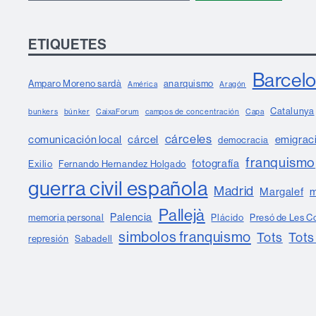
ETIQUETES
Barcel
Amparo Moreno sardà
anarquismo
América
Aragón
Catalunya
bunkers
búnker
CaixaForum
campos de concentración
Capa
cárceles
comunicación local
cárcel
emigrac
democracia
franquismo
fotografía
Exilio
Fernando Hernandez Holgado
guerra civil española
Madrid
Margalef
m
Pallejà
Palencia
memoria personal
Plácido
Presó de Les C
simbolos franquismo
Tots
Tots
represión
Sabadell