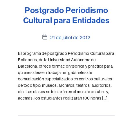
Postgrado Periodismo
Cultural para Entidades
Data
21 de juliol de 2012
de
l'entrada
El programa de postgrado Periodismo Cultural para
Entidades, de la Universidad Autónoma de
Barcelona, ofrece formación teórica y práctica para
quienes deseen trabajar en gabinetes de
comunicación especializados en centros culturales
de todo tipo: museos, archivos, teatros, auditorios,
etc. Las clases se iniciarán en el mes de octubre y,
además, los estudiantes realizarán 100 horas […]