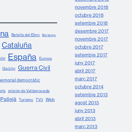
novembre 2018
octubre 2018
setembre 2018
desembre 2017
ona
Batalla del Ebro
Berlanga
novembre 2017
Cataluña
octubre 2017
España
setembre 2017
ión
Europa
juny 2017
Guerra Civil
Garzón
abril 2017
març 2017
emorial democràtic
octubre 2014
orts
prisión de Valdenoceda
setembre 2013
 Pallejà
Web
Turismo
TV3
agost 2013
juny 2013
abril 2013
març 2013