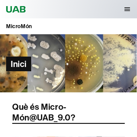
Universitat Autònoma de Barcelona
MicroMón
Inici
Què és Micro-
Món@UAB_9.0?