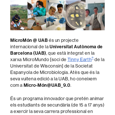
MicroMón @ UAB
és un projecte
Universitat Autònoma de
internacional de la
Barcelona (UAB)
, que està integrat en la
®
xarxa MicroMundo [soci de
Tinny Earth
de la
Universitat de Wisconsin] de la Societat
Espanyola de Microbiologia. Atès que és la
seva vuitena edició a la UAB, ho coneixem
Micro-Món@UAB_9.0
com a
.
És un programa innovador que pretén animar
els estudiants de secundària (de 15 a 17 anys)
a exercir la seva carrera professional en