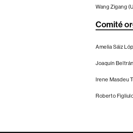
Wang Zigang (Un
Comité o
Amelia Sáiz Ló
Joaquín Beltrá
Irene Masdeu T
Roberto Figliul