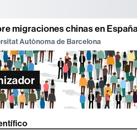
tònoma de Barcelona
obre migraciones chinas en Españ
versitat Autònoma de Barcelona
nizador
entífico