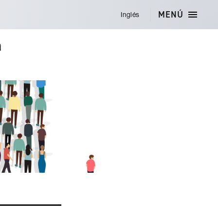
MENÚ
Inglés
a