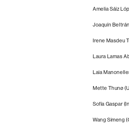
Amelia Sáiz Ló
Joaquín Beltrá
Irene Masdeu T
Laura Lamas Ab
Laia Manonelle
Mette Thunø (U
Sofía Gaspar (In
Wang Simeng (