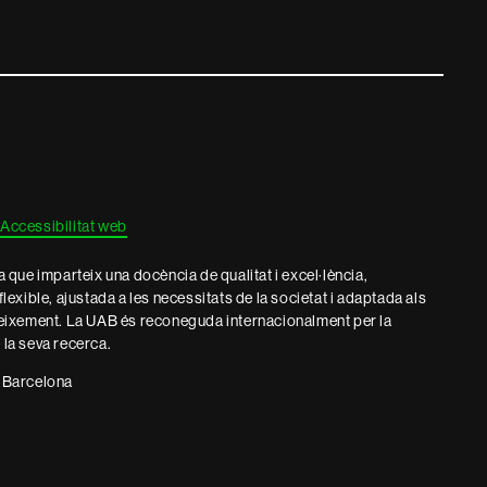
Accessibilitat web
que imparteix una docència de qualitat i excel·lència,
 flexible, ajustada a les necessitats de la societat i adaptada als
eixement. La UAB és reconeguda internacionalment per la
e la seva recerca.
 Barcelona