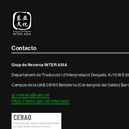
Contacte
i
informació
legal
Contacto
Grup de Recerca INTER ASIA
Departament de Traducció i d'Interpretació Despatx: K/1018 Edif
Campus de la UAB 08193 Bellaterra (Cerdanyola del Vallès) B
gr.interasia@uab.cat
https://webs.uab.cat/interasia/