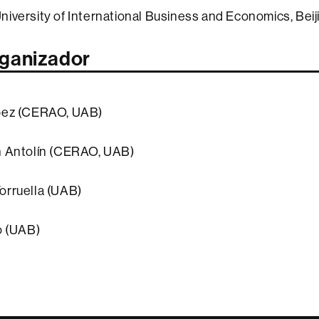
iversity of International Business and Economics, Beij
rganizador
pez (CERAO, UAB)
n Antolín (CERAO, UAB)
orruella (UAB)
o (UAB)