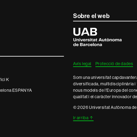
Sobre el web
Universitat
Autònoma
de
Barcelona
Avís legal
Protecció de dades
Som una universitat capdavantera 
ici K
diversificada, multidisciplinària i
arcelona ESPANYA
nous models de l'Europa del con
qualitat i el caràcter innovador d
© 2026 Universitat Autònoma de
Ir arriba
↑