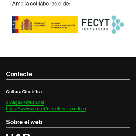
Amb la col·laboració de:
Contacte
Contacte
i
Cultura Científica
informació
divulgacio@uab.cat
legal
https://www.uab.cat/ca/cultura-cientifica
Sobre el web
Universitat