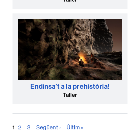
Endinsa’t a la prehistòria!
Taller
1
2
3
Següent ›
Últim »