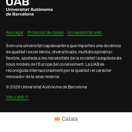
Autònoma
de
Barcelona
Avís legal
Protecció de dades
Accessibilitat web
Som una universitat capdavantera que imparteix una docència
de qualitat i excel·lència, diversificada, multidisciplinària i
flexible, ajustada a les necessitats de la societat i adaptada als
nous models de l'Europa del coneixement. La UAB és
reconeguda internacionalment per la qualitat i el caràcter
innovador de la seva recerca.
© 2026 Universitat Autònoma de Barcelona
Vés a dalt
↑
Català