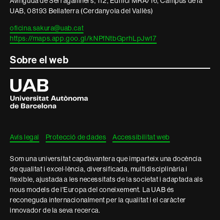
Avinguda de Serragalliners, 112, Edifici MRA/16, Campus de la
UAB, 08193 Bellaterra (Cerdanyola del Vallès)
oficina.sakura@uab.cat
https://maps.app.goo.gl/kNPfNtbGprhLpJw17
Sobre el web
Universitat
Autònoma
de
Barcelona
Avís legal
Protecció de dades
Accessibilitat web
Som una universitat capdavantera que imparteix una docència
de qualitat i excel·lència, diversificada, multidisciplinària i
flexible, ajustada a les necessitats de la societat i adaptada als
nous models de l'Europa del coneixement. La UAB és
reconeguda internacionalment per la qualitat i el caràcter
innovador de la seva recerca.