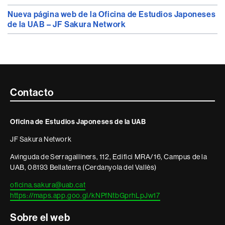
Nueva página web de la Oficina de Estudios Japoneses
de la UAB – JF Sakura Network
Contacte
Contacto
i
Oficina de Estudios Japoneses de la UAB
informació
JF Sakura Network
legal
Avinguda de Serragalliners, 112, Edifici MRA/16, Campus de la
UAB, 08193 Bellaterra (Cerdanyola del Vallès)
oficina.sakura@uab.cat
https://maps.app.goo.gl/kNPfNtbGprhLpJw17
Sobre el web