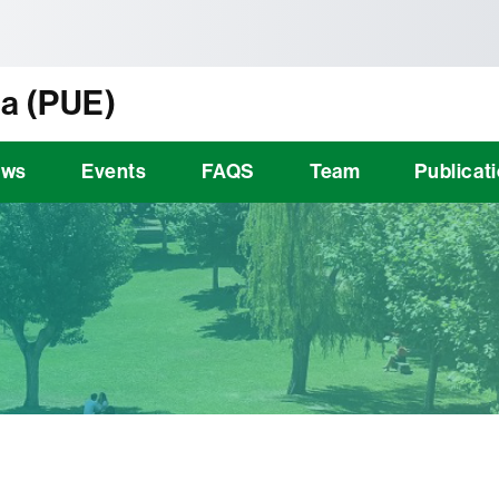
tònoma de Barcelona
a (PUE)
ews
Events
FAQS
Team
Publicat