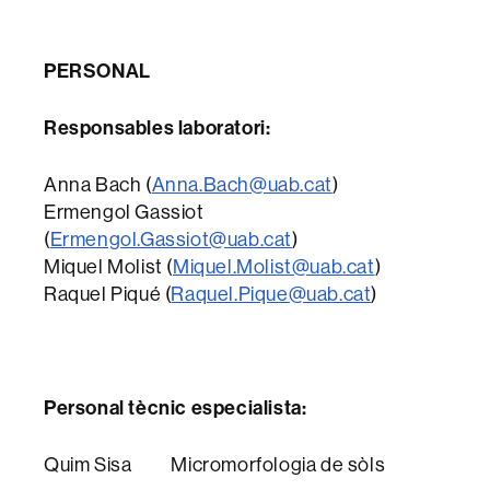
PERSONAL
Responsables laboratori:
Anna Bach (
Anna.Bach@uab.cat
)
Ermengol Gassiot
(
Ermengol.Gassiot@uab.cat
)
Miquel Molist (
Miquel.Molist@uab.cat
)
Raquel Piqué (
Raquel.Pique@uab.cat
)
Personal tècnic especialista:
Quim Sisa Micromorfologia de sòls