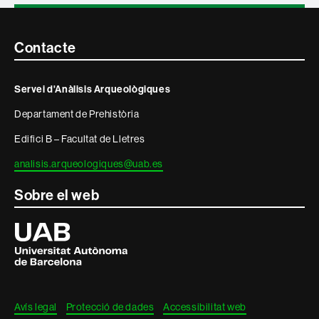
Contacte
Contacte
i
Servei d'Anàlisis Arqueològiques
informació
Departament de Prehistòria
legal
Edifici B – Facultat de Lletres
analisis.arqueologiques@uab.es
Sobre el web
Universitat
Autònoma
de
Barcelona
Avís legal
Protecció de dades
Accessibilitat web