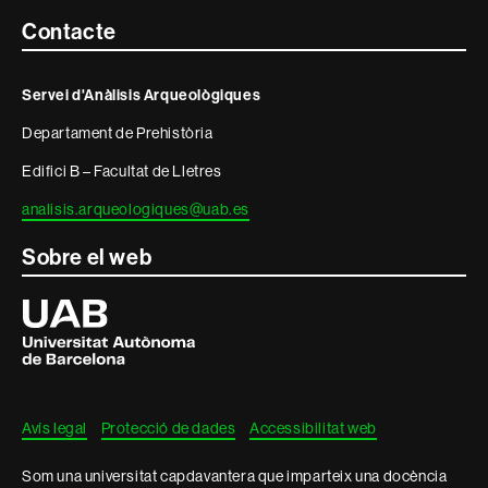
Contacte
Contacte
i
Servei d'Anàlisis Arqueològiques
informació
Departament de Prehistòria
legal
Edifici B – Facultat de Lletres
analisis.arqueologiques@uab.es
Sobre el web
Universitat
Autònoma
de
Barcelona
Avís legal
Protecció de dades
Accessibilitat web
Som una universitat capdavantera que imparteix una docència