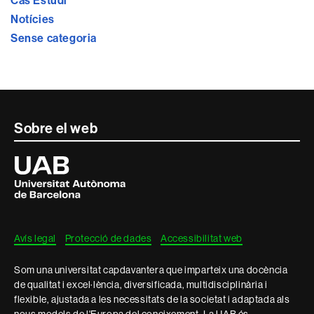
Cas Estudi
Notícies
Sense categoria
Contacte
Sobre el web
i
Universitat
Autònoma
informació
de
Barcelona
legal
Avís legal
Protecció de dades
Accessibilitat web
Som una universitat capdavantera que imparteix una docència
de qualitat i excel·lència, diversificada, multidisciplinària i
flexible, ajustada a les necessitats de la societat i adaptada als
nous models de l'Europa del coneixement. La UAB és