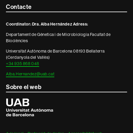
Contacte
Contacte
i
Coordinator: Dra. Alba Hernández Adress:
informació
Departament de Gènetica i de Microbiologia Facultat de
legal
Biociències
Universitat Autònoma de Barcelona 08193 Bellaterra
(Cerdanyola del Vallès)
+34 935 868 048
Alba.Hernandez@uab.cat
Sobre el web
Universitat
Autònoma
de
Barcelona