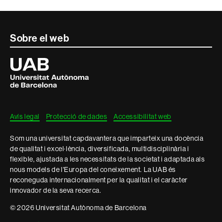
Contacte
Sobre el web
i
Universitat
Autònoma
informació
de
Barcelona
legal
Avís legal
Protecció de dades
Accessibilitat web
Som una universitat capdavantera que imparteix una docència
de qualitat i excel·lència, diversificada, multidisciplinària i
flexible, ajustada a les necessitats de la societat i adaptada als
nous models de l'Europa del coneixement. La UAB és
reconeguda internacionalment per la qualitat i el caràcter
innovador de la seva recerca.
© 2026 Universitat Autònoma de Barcelona