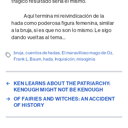
trágico resultado sería el mismo.
Aquí termina mi reivindicación de la
hada como poderosa figura femenina, similar
a la bruja, si es que no son lo mismo. Le sigo
dando vueltas al tema…
bruja
,
cuentos de hadas
,
El maravilloso mago de Oz
,
Etiquetes
Frank L. Baum
,
hada
,
Inquisicón
,
misoginia
←
KEN LEARNS ABOUT THE PATRIARCHY:
KENOUGH MIGHT NOT BE KENOUGH
→
OF FAIRIES AND WITCHES: AN ACCIDENT
OF HISTORY