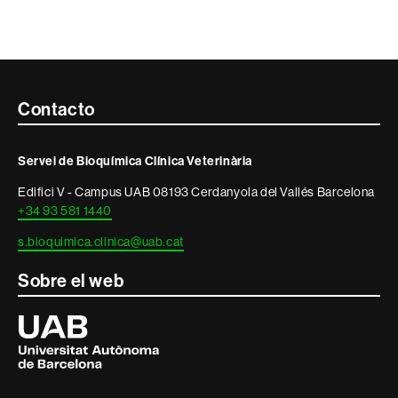
Contacte
Contacto
i
Servei de Bioquímica Clínica Veterinària
informació
Edifici V - Campus UAB 08193 Cerdanyola del Vallés Barcelona
legal
+34 93 581 1440
s.bioquimica.clinica@uab.cat
Sobre el web
Universitat
Autònoma
de
Barcelona