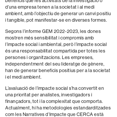
beneficis que les activitats de la investigació o
d’una empresa tenen a la societat i al medi
ambient, amb l’objectiu de generar un canvi positiu
i tangible, pot manifestar-se en diverses formes.
Segons l’informe GEM 2022-2023, les dones
mostren més sensibilitat i compromís amb
l’impacte social i ambiental, però l’impacte social
és una responsabilitat compartida per totes les
persones i organitzacions. Les empreses,
independentment del seu lideratge de gènere,
han de generar beneficis positius per a la societat
i el medi ambient.
L’avaluació de l’impacte social s’ha convertit en
una prioritat per analistes, investigadors i
finançadors, tot i la complexitat que comporta.
Actualment, hi ha metodologies estandarditzades
com les Narratives d’Impacte que CERCA està