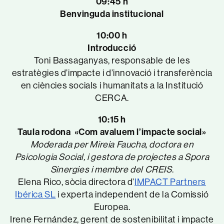
09:45
h
Benvinguda institucional
10:00 h
Introducció
Toni Bassaganyas, responsable de les
estratègies d’impacte i d’innovació i transferència
en ciències socials i humanitats a la Institució
CERCA.
10:15 h
Taula rodona «Com avaluem l’impacte social»
Moderada per Mireia Faucha, doctora en
Psicologia Social, i gestora de projectes a Spora
Sinergies i membre del CREIS
.
Elena Rico, sòcia directora d’
IMPACT Partners
Ibérica SL
i experta independent de la Comissió
Europea.
Irene Fernández, gerent de sostenibilitat i impacte