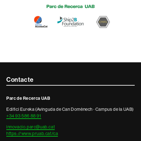
Contacte
Contacte
i
Parc de Recerca UAB
informació
Edifici Eureka (Avinguda de Can Domènech · Campus de la UAB)
legal
+34 93 586 88 91
innovacio.parc@uab.cat
https://www.pruab.cat/ca