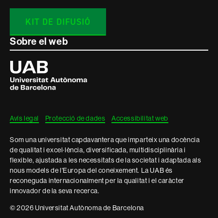
KIT DE DIFUSIÓ
Sobre el web
Universitat
Autònoma
de
Barcelona
Avís legal
Protecció de dades
Accessibilitat web
Som una universitat capdavantera que imparteix una docència
de qualitat i excel·lència, diversificada, multidisciplinària i
flexible, ajustada a les necessitats de la societat i adaptada als
nous models de l'Europa del coneixement. La UAB és
reconeguda internacionalment per la qualitat i el caràcter
innovador de la seva recerca.
© 2026 Universitat Autònoma de Barcelona