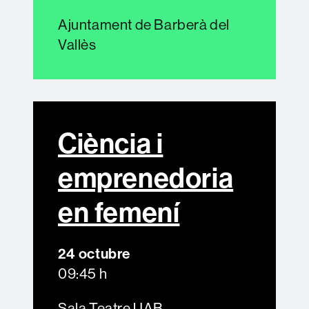
Ajuntament de Barberà del
Vallès
Ciència i
emprenedoria
en femení
24 octubre
09:45 h
Sala Teatre UAB