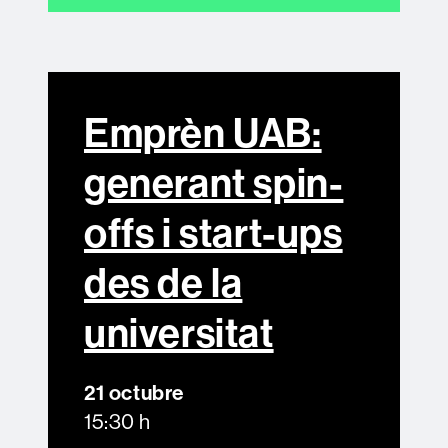
Emprèn UAB:
generant spin-
offs i start-ups
des de la
universitat
21 octubre
15:30 h