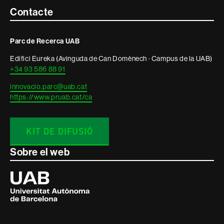
Contacte
Contacte
i
Parc de Recerca UAB
informació
Edifici Eureka (Avinguda de Can Domènech · Campus de la UAB)
legal
+34 93 586 88 91
innovacio.parc@uab.cat
https://www.pruab.cat/ca
KIT DE DIFUSIÓ
Sobre el web
Universitat
Autònoma
de
Barcelona