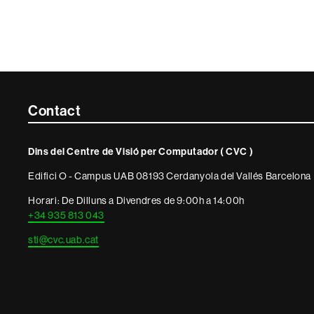
Contacte
Contact
i
Dins del Centre de Visió per Computador ( CVC )
informació
Edifici O - Campus UAB 08193 Cerdanyola del Vallés Barcelona
legal
Horari: De Dilluns a Divendres de 9:00h a 14:00h
+34 935 813 043
sti@cvc.uab.cat