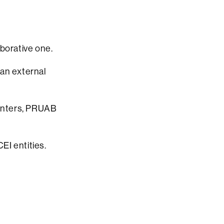
borative one.
 an external
enters, PRUAB
I entities.