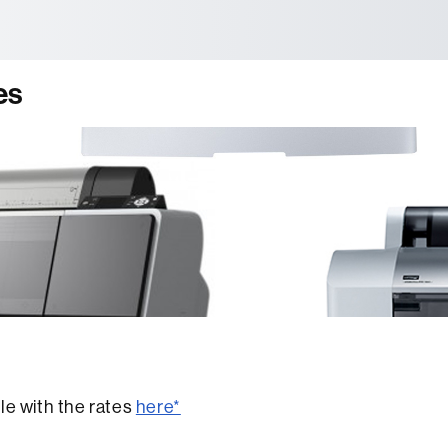
tònoma de Barcelona
es
le with the rates
here*