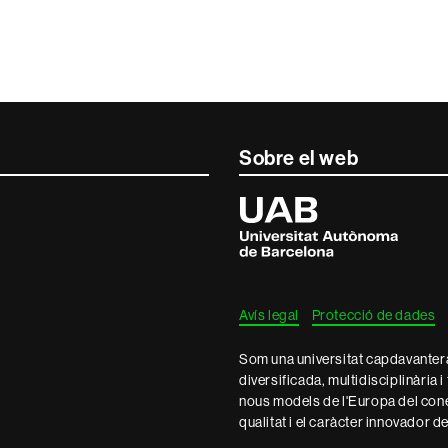
Sobre el web
Universitat
Autònoma
de
Barcelona
Avís legal
Protecció de dades
Som una universitat capdavantera 
diversificada, multidisciplinària i
nous models de l'Europa del con
qualitat i el caràcter innovador d