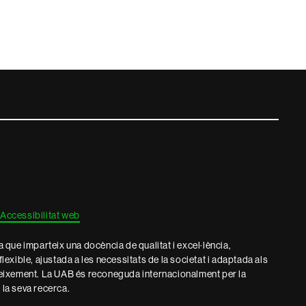
Accessibilitat web
que imparteix una docència de qualitat i excel·lència,
 flexible, ajustada a les necessitats de la societat i adaptada als
eixement. La UAB és reconeguda internacionalment per la
e la seva recerca.